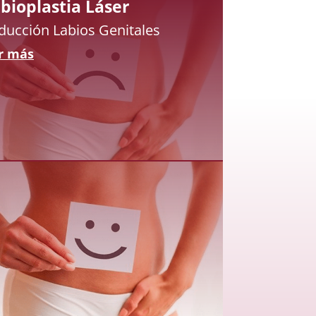
bioplastia Láser
ducción Labios Genitales
r más