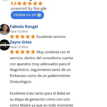
5.0
powered by
G
o
o
g
l
e
review us on
Fabiola Rangel
hace 12 años
Excelente servicio
Zayra Urias
hace 12 años
Muy contenta con el 
servicio; dentro del consultorio cuenta 
con aparatos muy adecuados para el 
diagnóstico, seguimiento tanto de un 
Embarazo como de un padecimiento 
Ginecologico.
Excelente trato tanto para el Bebé en 
su etapa de gestación como con uno 
como Madre ya que en todo momento 