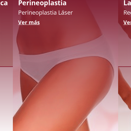
ica
Perineoplastia
La
Perineoplastia Láser
Re
Ver más
Ve